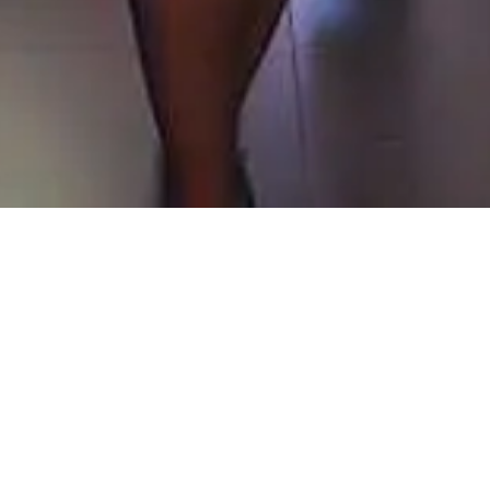
LEICHT
LIVE
LEICHT | ДИЗАЙН-ШОУ 2018
LEICHT | ДИЗАЙН-ШОУ
2018
LEICHT
– наилучший выбор для коттеджа