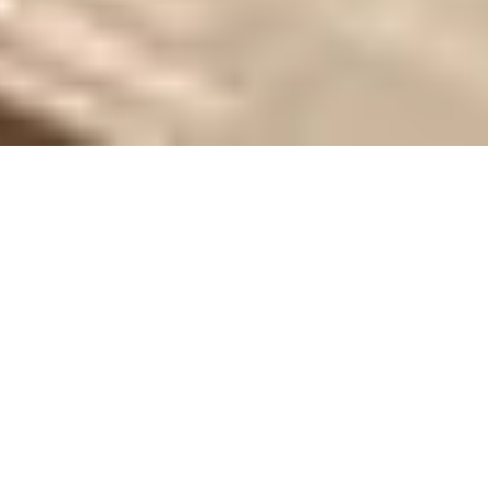
LEICHT
Журнал
3 стильных решения для планирования кухни-гостиной
3 стильных решения для
планирования кухни-
гостиной
Вы планируете совместить кухню с гостиной? Тогда наша статье
для вас. На примере
немецких кухонь Leicht
мы рассмотрели три
варианта кухонь-гостиных для самых разных хозяев.